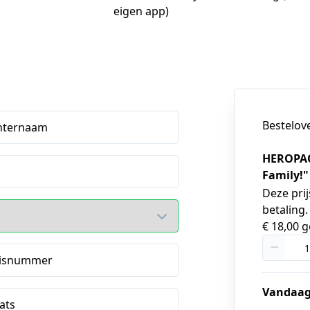
eigen app)
Bestelov
hternaam
HEROPAC
Family!"
Deze prij
betaling
€ 18,00 
isnummer
Vandaag
ats