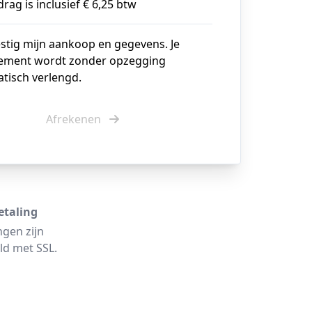
rag is inclusief € 6,25 btw
estig mijn aankoop en gegevens. Je
ment wordt zonder opzegging
tisch verlengd.
Afrekenen
etaling
ngen zijn
ld met SSL.