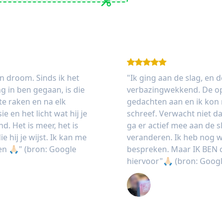
n droom. Sinds ik het
"Ik ging aan de slag, en 
g in ben gegaan, is die
verbazingwekkend. De op
e raken en na elk
gedachten aan en ik kon 
ie en het licht wat hij je
schreef. Verwacht niet d
d. Het is meer, het is
ga er actief mee aan de s
 hij je wijst. Ik kan me
veranderen. Ik heb nog w
n 🙏🏻" (bron: Google
bespreken. Maar IK BEN 
hiervoor"🙏🏻 (bron: Goog
M. van Hoorn