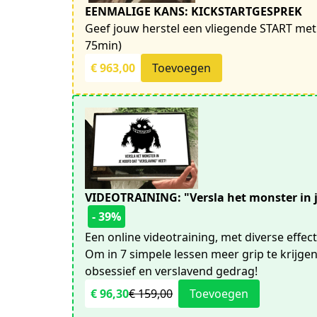
EENMALIGE KANS: KICKSTARTGESPREK
Geef jouw herstel een vliegende START met d
75min)
€ 963,00
Toevoegen
VIDEOTRAINING: "Versla het monster in je
- 39%
Een online videotraining, met diverse effec
Om in 7 simpele lessen meer grip te krijge
obsessief en verslavend gedrag!
€ 96,30
€ 159,00
Toevoegen