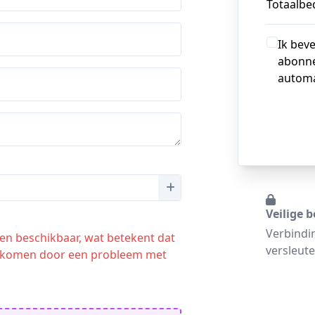
Totaalbed
Ik bev
abonne
automa
Veilige b
Verbindi
en beschikbaar, wat betekent dat
versleute
an komen door een probleem met