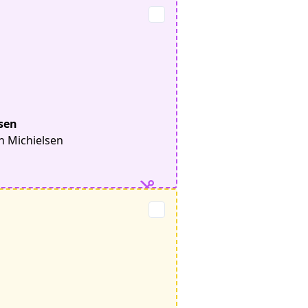
lsen
en Michielsen